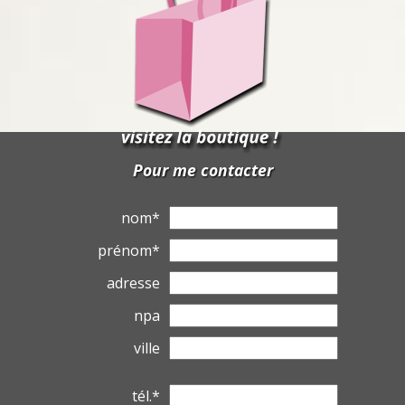
Pour me contacter
nom*
prénom*
adresse
npa
ville
tél.*