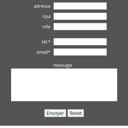
adresse
npa
ville
tél.*
email*
message