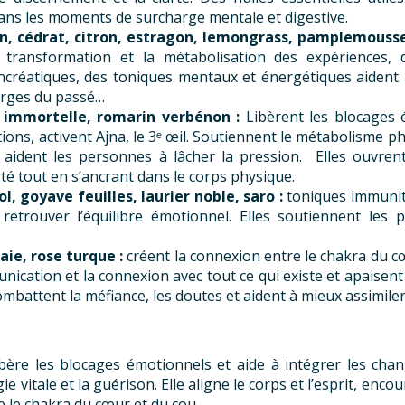
 dans les moments de surcharge mentale et digestive.
dien, cédrat, citron, estragon, lemongrass, pamplemouss
a transformation et la métabolisation des expériences, 
créatiques, des toniques mentaux et énergétiques aident à
harges du passé…
 immortelle, romarin verbénon :
Libèrent les blocages 
tions, activent Ajna, le 3ᵉ œil. Soutiennent le métabolisme 
 aident les personnes à lâcher la pression. Elles ouvren
té tout en s’ancrant dans le corps physique.
 goyave feuilles, laurier noble, saro :
toniques immunita
 à retrouver l’équilibre émotionnel. Elles soutiennent le
aie, rose turque :
créent la connexion entre le chakra du c
mmunication et la connexion avec tout ce qui existe et apaise
, combattent la méfiance, les doutes et aident à mieux assimile
bère les blocages émotionnels et aide à intégrer les chang
ie vitale et la guérison. Elle aligne le corps et l’esprit, enc
re le chakra du cœur et du cou.