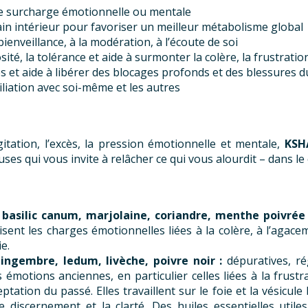
de surcharge émotionnelle ou mentale
rain intérieur pour favoriser un meilleur métabolisme global
ienveillance, à la modération, à l’écoute de soi
osité, la tolérance et aide à surmonter la colère, la frustration,
es et aide à libérer des blocages profonds et des blessures
iliation avec soi-même et les autres
ation, l’excès, la pression émotionnelle et mentale,
KSH
uses qui vous invite à relâcher ce qui vous alourdit – dans le 
a
, basilic canum, marjolaine, coriandre, menthe poivrée
nisent les charges émotionnelles liées à la colère, à l’agac
e.
gingembre,
ledum,
livèche, poivre noir :
dépuratives, r
s émotions anciennes, en particulier celles liées à la frust
eptation du passé. Elles travaillent sur le foie et la vésicule
 le discernement et la clarté. Des huiles essentielles util