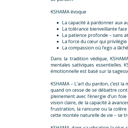
KSHAMA évoque
La capacité à pardonner aux aut
La tolérance bienveillante face
La patience profonde – sans att
La force du cœur qui privilégie 
La compassion où l’ego a lâch
Dans la tradition védique, KSHAMA 
mentales sattviques essentielles. 
émotionnelle est basé sur la sagesse 
KSHAMA – L’art du pardon, c’est la 
quand on cesse de se débattre contr
pleinement avec l’énergie d’un foie 
vision claire, de la capacité à avance
frustration, la rancune ou la colère 
cette montée naturelle de vie – se tr
KSHAMA, dans sa vibration la plus su