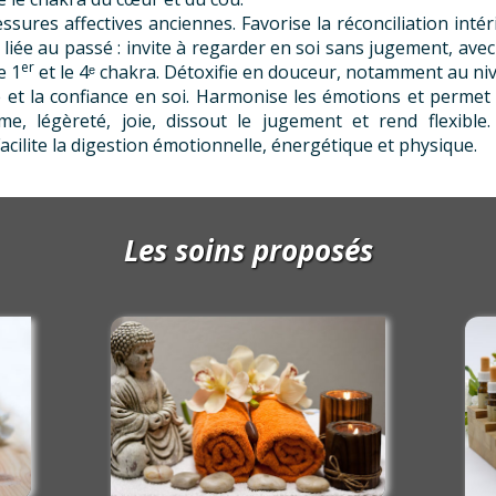
lessures affectives anciennes. Favorise la réconciliation inté
 liée au passé : invite à regarder en soi sans jugement, avec
er
e 1
et le 4ᵉ chakra. Détoxifie en douceur, notamment au niv
e et la confiance en soi. Harmonise les émotions et permet 
me, légèreté, joie, dissout le jugement et rend flexible
Facilite la digestion émotionnelle, énergétique et physique.
Les soins proposés