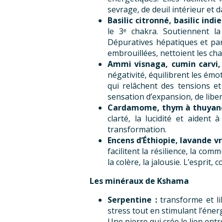
sevrage, de deuil intérieur et
Basilic citronné, basilic in
le 3ᵉ chakra. Soutiennent l
Dépuratives hépatiques et pan
embrouillées, nettoient les c
Ammi visnaga, cumin carvi,
négativité, équilibrent les émo
qui relâchent des tensions et
sensation d’expansion, de liber
Cardamome, thym à thuyanol,
clarté, la lucidité et aident
transformation.
Encens d’Éthiopie, lavande vr
facilitent la résilience, la co
la colère, la jalousie. L’esprit
Les minéraux de Kshama
Serpentine :
transforme et li
stress tout en stimulant l’énerg
Une pierre qui crée le lien ent