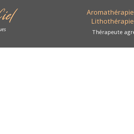
iel
Aromathérapie,
Lithothérapie
ues
Thérapeute agré