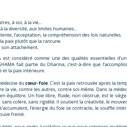
res, à soi, à la vie…
 à la diversité, aux limites humaines…
ente, l’acceptation, la compréhension des lois naturelles.
la paix plutôt que la rancune.
é son attachement.
est considéré comme une des qualités essentielles d’un ê
KSHAMA fait partie du Dharma, c’est-à-dire que l’accompli
et la paix intérieure.
médecine du
cœur-foie
. C’est la paix retrouvée après la temp
e la vie, contre les autres, contre soi-même. Dans la médeci
en équilibre. Un foie libre, fluide, non obstrué, est le sièg
r sans colère, sans rigidité. Il soutient la créativité, le mouve
s’accumulent, l’énergie du foie se contracte, le souffle intér
ouve freiné.
btile, nous invite à relâcher ce que nous retenons inutileme