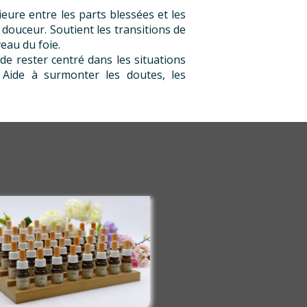
rieure entre les parts blessées et les
 douceur. Soutient les transitions de
eau du foie.
de rester centré dans les situations
. Aide à surmonter les doutes, les